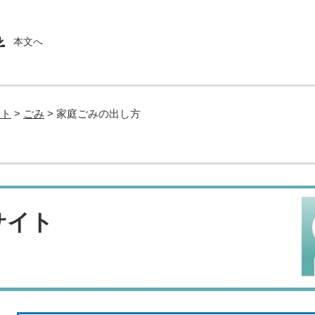
本文へ
イト
>
ごみ
>
家庭ごみの出し方
サイト