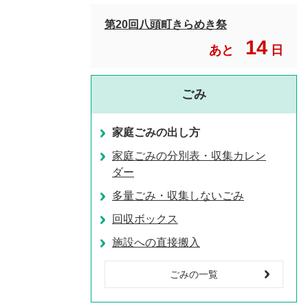
第20回八頭町きらめき祭
14
あと
日
ごみ
家庭ごみの出し方
家庭ごみの分別表・収集カレン
ダー
多量ごみ・収集しないごみ
回収ボックス
施設への直接搬入
ごみの一覧