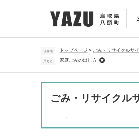
ペ
メ
ー
ニ
ジ
ュ
の
ー
先
を
頭
飛
で
ば
トップページ
>
ごみ・リサイクルサ
現在地
す
し
家庭ごみの出し方
足あと
。
て
本
文
へ
ごみ・リサイクル