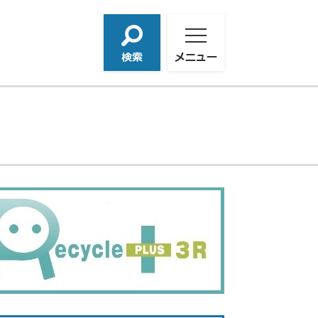
検
メ
索
ニ
ュ
ー