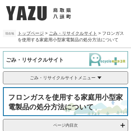
ペ
メ
ー
ニ
ジ
ュ
の
ー
先
を
トップページ
>
ごみ・リサイクルサイト
>
フロンガス
頭
飛
現在地
を使用する家庭用小型家電製品の処分方法について
で
ば
す
し
。
て
本
ごみ・リサイクルサイト
文
へ
ごみ・リサイクルサイトメニュー
本
フロンガスを使用する家庭用小型家
文
電製品の処分方法について
ページ内目次