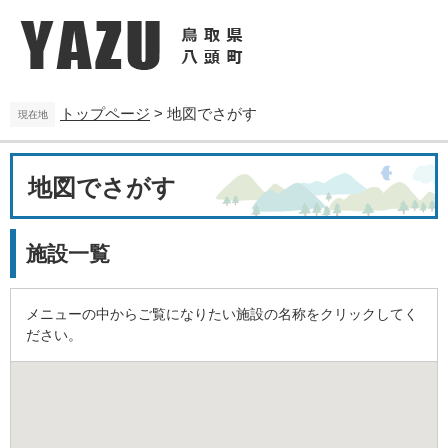
ペ
メ
ー
ニ
ジ
ュ
の
ー
先
を
トップページ
>
地図でさがす
頭
飛
現在地
で
ば
す
し
本
。
て
地図でさがす
文
本
文
へ
施設一覧
メニューの中からご覧になりたい施設の名称をクリックしてく
ださい。