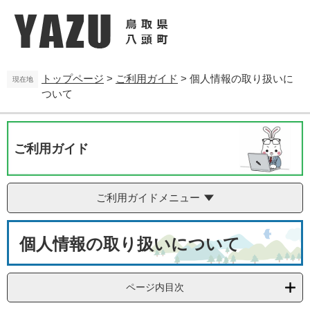
ペ
メ
ー
ニ
ジ
ュ
の
ー
先
を
トップページ
>
ご利用ガイド
>
個人情報の取り扱いに
頭
飛
現在地
ついて
で
ば
す
し
。
て
本
ご利用ガイド
文
へ
ご利用ガイドメニュー
本
個人情報の取り扱いについて
文
ページ内目次