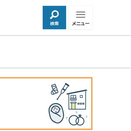
検
メ
索
ニ
ュ
ー