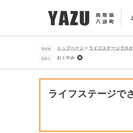
ペ
メ
ー
ニ
ジ
ュ
の
ー
先
を
頭
飛
で
ば
トップページ
>
ライフステージでさ
現在地
す
し
おくやみ
足あと
。
て
本
文
へ
ライフステージで