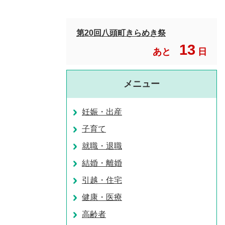
第20回八頭町きらめき祭
13
あと
日
メニュー
妊娠・出産
子育て
就職・退職
結婚・離婚
引越・住宅
健康・医療
高齢者