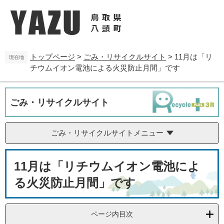
ペ
メ
ー
ニ
ジ
ュ
の
ー
先
を
トップページ
>
ごみ・リサイクルサイト
>
11月は「リ
頭
飛
現在地
チウムイオン電池による火災防止月間」です
で
ば
す
し
。
て
本
ごみ・リサイクルサイト
文
へ
ごみ・リサイクルサイトメニュー
本
11月は「リチウムイオン電池によ
文
る火災防止月間」です
ページ内目次