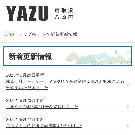
ペ
メ
ー
ニ
ジ
ュ
の
ー
先
を
トップページ
>
新着更新情報
頭
飛
現在地
で
ば
す
し
本
。
て
新着更新情報
文
本
文
へ
2023年6月29日更新
株式会社ビートレーディング様から企業版ふるさと納税による
寄附をいただきました
2023年6月29日更新
広報やず令和5年7月号を掲載しました
2023年6月27日更新
コウノトリの足環装着作業を行いました