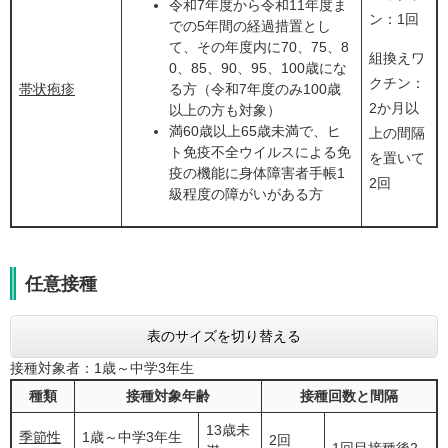
令和7年度から令和11年度ま
ン：1回
での5年間の経過措置とし
て、その年度内に70、75、8
組換えワ
0、85、90、95、100歳にな
クチン：
帯状疱疹
る方（令和7年度のみ100歳
2か月以
以上の方も対象）
満60歳以上65歳未満で、ヒ
上の間隔
ト免疫不全ウイルスによる免
を置いて
疫の機能に身体障害者手帳1
2回
級程度の障がいがある方
任意接種
表のサイズを切り替える
接種対象者：1歳～中学3年生
種類
接種対象年齢
接種回数と間隔
13歳未
季節性
1歳～中学3年生
2回