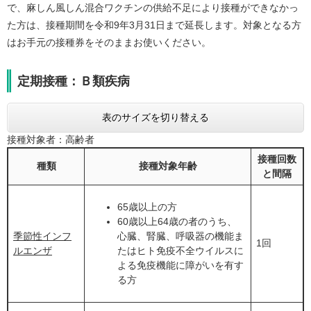
で、麻しん風しん混合ワクチンの供給不足により接種ができなかっ
た方は、接種期間を令和9年3月31日まで延長します。対象となる方
はお手元の接種券をそのままお使いください。
定期接種：Ｂ類疾病
表のサイズを切り替える
接種対象者：高齢者
接種回数
種類
接種対象年齢
と間隔
65歳以上の方
60歳以上64歳の者のうち、
季節性インフ
心臓、腎臓、呼吸器の機能ま
1回
ルエンザ
たはヒト免疫不全ウイルスに
よる免疫機能に障がいを有す
る方