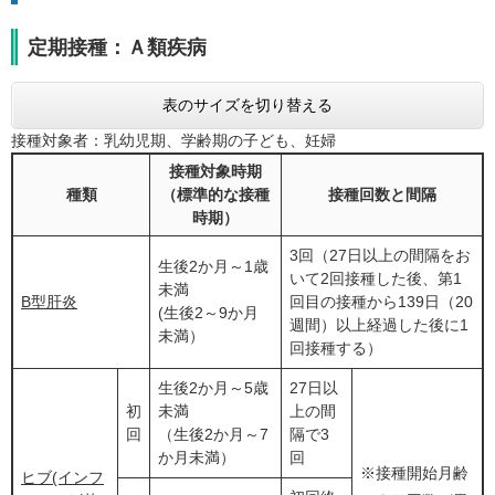
定期接種：Ａ類疾病
表のサイズを切り替える
接種対象者：乳幼児期、学齢期の子ども、妊婦
接種対象時期
種類
（標準的な接種
接種回数と間隔
時期）
3回（27日以上の間隔をお
生後2か月～1歳
いて2回接種した後、第1
未満
B型肝炎
回目の接種から139日（20
(生後2～9か月
週間）以上経過した後に1
未満）
回接種する）
生後2か月～5歳
27日以
初
未満
上の間
回
（生後2か月～7
隔で3
か月未満）
回
※接種開始月齢
ヒブ(インフ