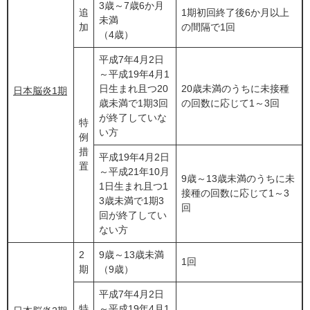
3歳～7歳6か月
追
1期初回終了後6か月以上
未満
加
の間隔で1回
（4歳）
平成7年4月2日
～平成19年4月1
日生まれ且つ20
20歳未満のうちに未接種
日本脳炎1期
歳未満で1期3回
の回数に応じて1～3回
が終了していな
特
い方
例
措
平成19年4月2日
置
～平成21年10月
9歳～13歳未満のうちに未
1日生まれ且つ1
接種の回数に応じて1～3
3歳未満で1期3
回
回が終了してい
ない方
2
9歳～13歳未満
1回
期
（9歳）
平成7年4月2日
特
～平成19年4月1