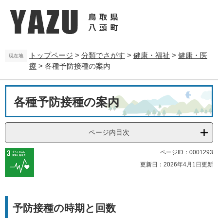
ペ
メ
ー
ニ
ジ
ュ
の
ー
先
を
トップページ
>
分類でさがす
>
健康・福祉
>
健康・医
頭
飛
現在地
療
>
各種予防接種の案内
で
ば
す
し
。
て
本
本
各種予防接種の案内
文
文
へ
ページ内目次
ページID：0001293
更新日：2026年4月1日更新
予防接種の時期と回数