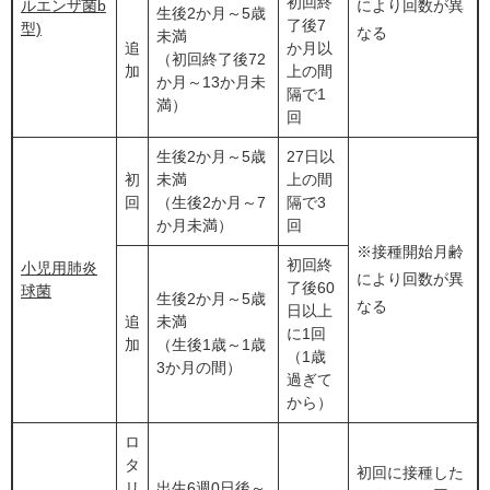
初回終
ルエンザ菌b
により回数が異
生後2か月～5歳
了後7
型)
なる
未満
追
か月以
（初回終了後72
加
上の間
か月～13か月未
隔で1
満）
回
生後2か月～5歳
27日以
初
未満
上の間
回
（生後2か月～7
隔で3
か月未満）
回
※接種開始月齢
初回終
小児用肺炎
により回数が異
了後60
球菌
生後2か月～5歳
なる
日以上
追
未満
に1回
加
（生後1歳～1歳
（1歳
3か月の間）
過ぎて
から）
ロ
タ
初回に接種した
リ
出生6週0日後～