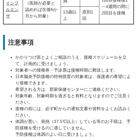
1回目接種後2
満
インフ
（医師が必要と
～4週間の間に
ルエン
認めれば生後6か
13歳以
原則1
2回目を接種
ザ
月から対象）
上
回
注意事項
かかりつけ医とよくご相談のうえ、接種スケジュールを立
て、計画的に受けましょう。
対象者への接種券・予診票は接種時期に郵送します。
日本脳炎予防接種の特例措置の対象者は、保護者の希望によ
り接種できます。
希望される方は、郡家保健センターにご連絡ください。
対象年齢、対象時期を過ぎると有料となりますのでご注意く
ださい。
接種の前には、必ず町からの通知文書や資料をよくお読みく
ださい。
体調が悪い、発熱（37.5℃以上）している等のお子様は、予
防接種を受けるのに適していません。
予防接種は体調のよい日に受けましょう。