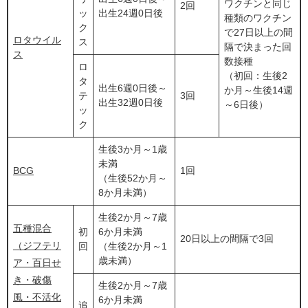
ワクチンと同じ
2回
ッ
出生24週0日後
種類のワクチン
ク
で27日以上の間
ロタウイル
ス
隔で決まった回
ス
数接種
ロ
（初回：生後2
タ
出生6週0日後～
か月～生後14週
テ
3回
出生32週0日後
～6日後）
ッ
ク
生後3か月～1歳
未満
BCG
1回
（生後52か月～
8か月未満）
生後2か月～7歳
五種混合
初
6か月未満
20日以上の間隔で3回
（ジフテリ
回
（生後2か月～1
歳未満）
ア・百日せ
き・破傷
生後2か月～7歳
風・不活化
6か月未満
追