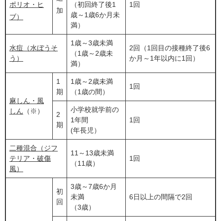
ポリオ・ヒ
（初回終了後1
1回
加
歳～1歳6か月未
ブ）
満）
1歳～3歳未満
水痘（水ぼうそ
2回（1回目の接種終了後6
（1歳～2歳未
う）
か月～1年以内に1回）
満）
1
1歳～2歳未満
1回
期
（1歳の間）
麻しん・風
小学校就学前の
しん
（※）
2
1年間
1回
期
(年長児）
二種混合（ジフ
11～13歳未満
テリア・破傷
1回
（11歳）
風）
3歳～7歳6か月
初
未満
6日以上の間隔で2回
回
（3歳）