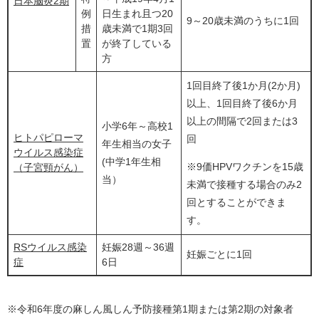
日本脳炎2期
例
日生まれ且つ20
9～20歳未満のうちに1回
措
歳未満で1期3回
置
が終了している
方
1回目終了後1か月(2か月)
以上、1回目終了後6か月
以上の間隔で2回または3
小学6年～高校1
ヒトパピローマ
回
年生相当の女子
ウイルス感染症
(中学1年生相
※9価HPVワクチンを15歳
（子宮頸がん）
当）
未満で接種する場合のみ2
回とすることができま
す。
RSウイルス感染
妊娠28週～36週
妊娠ごとに1回
症
6日
※令和6年度の麻しん風しん予防接種第1期または第2期の対象者