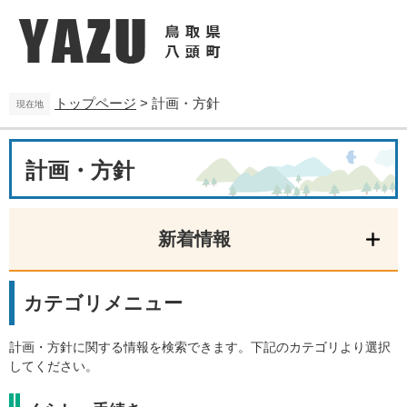
ペ
メ
ー
ニ
ジ
ュ
の
ー
先
を
トップページ
>
計画・方針
頭
飛
現在地
で
ば
す
し
本
。
て
計画・方針
文
本
文
へ
新着情報
カテゴリメニュー
計画・方針に関する情報を検索できます。下記のカテゴリより選択
してください。