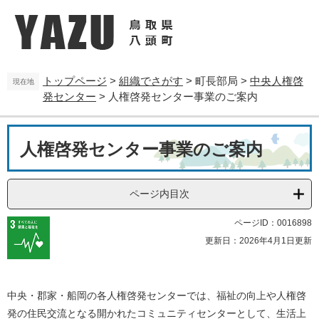
ペ
メ
ー
ニ
ジ
ュ
の
ー
先
を
トップページ
>
組織でさがす
>
町長部局
>
中央人権啓
頭
飛
現在地
発センター
>
人権啓発センター事業のご案内
で
ば
す
し
。
て
本
本
人権啓発センター事業のご案内
文
文
へ
ページ内目次
ページID：0016898
更新日：2026年4月1日更新
中央・郡家・船岡の各人権啓発センターでは、福祉の向上や人権啓
発の住民交流となる開かれたコミュニティセンターとして、生活上