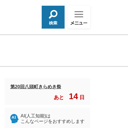
検
メ
索
ニ
ュ
ー
第20回八頭町きらめき祭
14
あと
日
AI(人工知能)は
こんなページをおすすめします