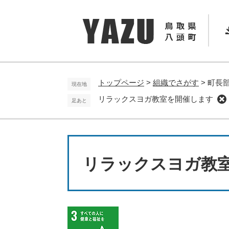
ペ
メ
ー
ニ
ジ
ュ
の
ー
先
を
頭
飛
で
ば
トップページ
>
組織でさがす
>
町長
現在地
す
し
リラックスヨガ教室を開催します
足あと
。
て
本
文
へ
本
文
リラックスヨガ教