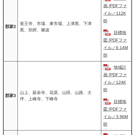
画 [PDFファ
イル／112K
B]
覚王寺、市場、東市場、上津黒、下津
郡家2
黒、別府、篠波
目標地
図 [PDFファ
イル／6.14M
B]
地域計
画 [PDFファ
イル／124K
B]
山上、延命寺、花原、山田、山路、大
郡家3
坪、上峰寺、下峰寺
目標地
図 [PDFファ
イル／3.96M
B]