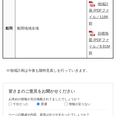
地域計
画 [PDFファ
イル／118K
B]
船岡
船岡地域全域
目標地
図 [PDFファ
イル／8.81M
B]
※地域計画は今後も随時見直しを行っていきます。
皆さまのご意見をお聞かせください
お求めの情報が充分掲載されてましたでしょうか？
十分だった
普通
情報が足りない
ページの構成や内容、表現は分りやすかったでしょうか？