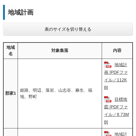
地域計画
表のサイズを切り替える
地域
対象集落
内容
名
地域計
画 [PDFファ
イル／112K
B]
姫路、明辺、落岩、山志谷、麻生、福
郡家1
地、野町
目標地
図 [PDFファ
イル／8.73M
B]
地域計