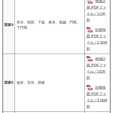
地域計
画 [PDFファ
イル／113K
B]
井古、稲荷、下坂、奥谷、堀越、門尾、
郡家4
下門尾
目標地
図 [PDFファ
イル／2.92M
B]
地域計
画 [PDFファ
イル／102K
B]
郡家5
福本、宮谷、郡家
目標地
図 [PDFファ
イル／3.06M
B]