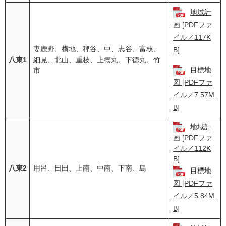
地域計
画 [PDFファ
イル／117K
妻鹿野、横地、稗谷、中、志谷、富枝、
B]
八東1
細見、北山、重枝、上徳丸、下徳丸、竹
目標地
市
図 [PDFファ
イル／7.57M
B]
地域計
画 [PDFファ
イル／112K
B]
八東2
用呂、日田、上南、中南、下南、島
目標地
図 [PDFファ
イル／5.84M
B]