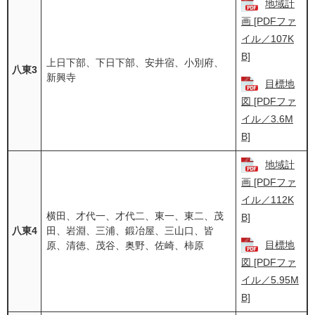
地域計
画 [PDFファ
イル／107K
B]
上日下部、下日下部、安井宿、小別府、
八東3
新興寺
目標地
図 [PDFファ
イル／3.6M
B]
地域計
画 [PDFファ
イル／112K
横田、才代一、才代二、東一、東二、茂
B]
八東4
田、岩淵、三浦、鍛冶屋、三山口、皆
目標地
原、清徳、茂谷、奥野、佐崎、柿原
図 [PDFファ
イル／5.95M
B]