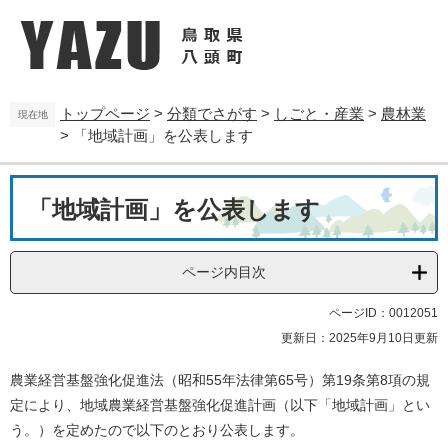
ペ
メ
ー
ニ
ジ
ュ
の
ー
先
を
トップページ
>
分類でさがす
>
しごと・産業
>
農林業
頭
飛
現在地
>
「地域計画」を公表します
で
ば
す
し
。
て
本
本
「地域計画」を公表します
文
文
へ
ページ内目次
ページID：0012051
更新日：2025年9月10日更新
農業経営基盤強化促進法（昭和55年法律第65号）第19条第8項の規
定により、地域農業経営基盤強化促進計画（以下「地域計画」とい
う。）を定めたので以下のとおり公表します。