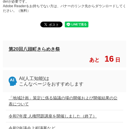
derが必要です。
Adobe Readerをお持ちでない方は、バナーのリンク先からダウンロードしてく
ださい。（無料）
第20回八頭町きらめき祭
16
あと
日
AI(人工知能)は
こんなページをおすすめします
「地域計画」策定に係る協議の場の開催および開催結果の公
表について
令和7年度 人権問題講座を開催しました（終了）
令和2年議会上程議案など