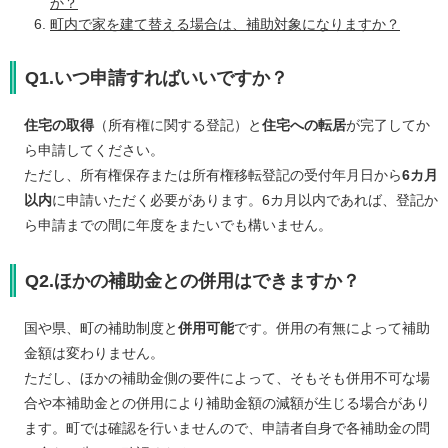
か？
町内で家を建て替える場合は、補助対象になりますか？
Q1.いつ申請すればいいですか？
住宅の取得
（所有権に関する登記）と
住宅への転居
が完了してか
ら申請してください。
ただし、所有権保存または所有権移転登記の受付年月日から
6カ月
以内
に申請いただく必要があります。6カ月以内であれば、登記か
ら申請までの間に年度をまたいでも構いません。
Q2.ほかの補助金との併用はできますか？
国や県、町の補助制度と
併用可能
です。併用の有無によって補助
金額は変わりません。
ただし、ほかの補助金側の要件によって、そもそも併用不可な場
合や本補助金との併用により補助金額の減額が生じる場合があり
ます。町では確認を行いませんので、申請者自身で各補助金の問