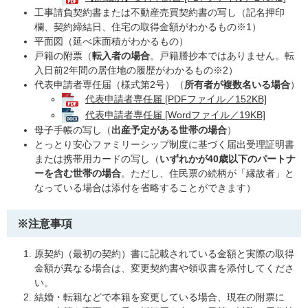
工事請負契約書または不動産売買契約書の写し（記名押印
欄、契約締結日、住宅の取得金額がわかるもの※1）
平面図（延べ床面積がわかるもの）
戸籍の附票（
転入者の場合
。戸籍謄抄本ではありません。転
入日前2年間の居住地の履歴がわかるもの※2）
代表申請者専任届（様式第2号）（
所有者が複数名いる場合
）
代表申請者専任届 [PDFファイル／152KB]
代表申請者専任届 [Wordファイル／19KB]
母子手帳の写し（
出産予定がある世帯の場合
）
とっとり安心ファミリーシップ制度に基づく届出受理証明書
または携帯用カードの写し（
いずれかが40歳以下のパートナ
ーを含む世帯の場合
。ただし、住民票の続柄が「縁故者」と
なっている場合は添付を省略することができます）
※注意事項
原契約（最初の契約）書に記載されている金額と実際の取得
金額が異なる場合は、変更契約書や領収書を添付してくださ
い。
結婚・転籍などで本籍を変更している場合、現在の附票に