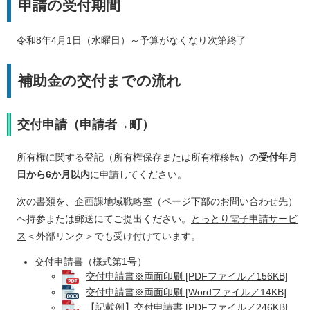
申請の受付期間
令和8年4月1日（水曜日）～予算がなくなり次第終了
補助金の交付までの流れ
交付申請（申請者→町）
所有権に関する登記（所有権保存または所有権移転）の
受付年月
日から6か月以内
に申請してください。
次の書類を、企画課地域戦略室（ページ下部のお問い合わせ先）
へ持参または郵送にてご提出ください。
とっとり電子申請サービ
ス
＜外部リンク＞
でも受け付けています。
交付申請書（様式第1号）
交付申請書※両面印刷 [PDFファイル／156KB]
交付申請書※両面印刷 [Wordファイル／14KB]
【記載例】交付申請書 [PDFファイル／246KB]