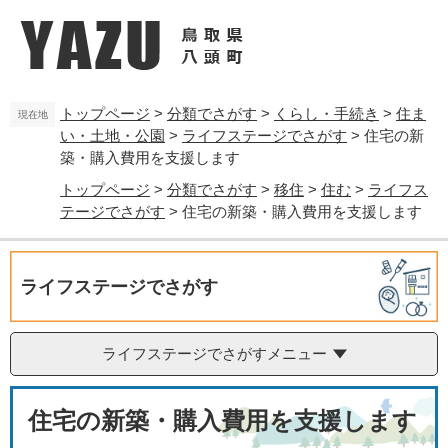
ペ
メ
ー
ニ
ジ
ュ
の
ー
先
を
トップページ
>
分類でさがす
>
くらし・手続き
>
住ま
頭
飛
現在地
い・土地・公園
>
ライフステージでさがす
>
住宅の新
で
ば
す
し
築・購入費用を支援します
。
て
トップページ
>
分類でさがす
>
移住
>
住む
>
ライフス
本
テージでさがす
>
住宅の新築・購入費用を支援します
文
へ
ライフステージでさがす
ライフステージでさがすメニュー
本
住宅の新築・購入費用を支援します
文