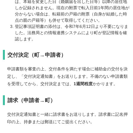
は、本籍を変更した日（婚姻届を出した日等）以降の居住地
しか記録されません。現在の附票で転入日前1年間の居住地が
分からない場合は、転籍前の戸籍の附票（自身が結婚した時
点の親の戸籍等）も併せて取得してください。
登記事項証明書の添付は、令和7年6月12日より不要になりま
した。法務局との情報連携システムにより町が登記情報を確
認します。
交付決定（町→申請者）
申請書類を審査の上、交付条件を満たす場合に補助金の交付を決
定し、「交付決定通知書」をお送りします。不備のない申請書類
を受理してから、交付決定までは、
1週間程度
かかります。
請求（申請者→町）
交付決定通知書と一緒に請求書をお送りします。請求書に記名押
印の上、持参または郵送にてご提出ください。