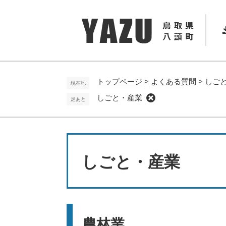
ペ
メ
ー
ニ
ジ
ュ
の
ー
先
を
頭
飛
で
ば
トップページ
>
よくある質問
>
しご
現在地
す
し
しごと・産業
足あと
。
て
本
文
へ
本
文
しごと・産業
農林業