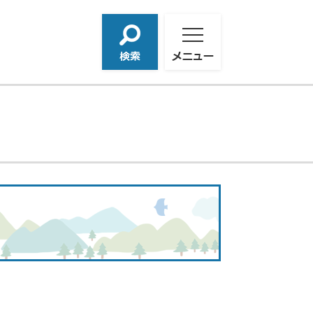
検
メ
索
ニ
ュ
ー