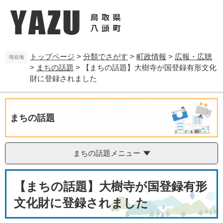
ペ
メ
ー
ニ
ジ
ュ
の
ー
先
を
トップページ
>
分類でさがす
>
町政情報
>
広報・広聴
頭
飛
現在地
>
まちの話題
>
【まちの話題】大樹寺が国登録有形文化
で
ば
す
し
財に登録されました
。
て
本
文
まちの話題
へ
まちの話題メニュー
本
【まちの話題】大樹寺が国登録有形
文
文化財に登録されました