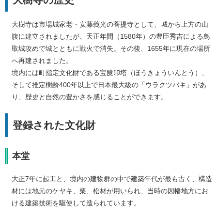
大樹寺は市場城家老・安藤義光の菩提寺として、城から上方の山
腹に建立されましたが、天正年間（1580年）の豊臣秀吉による鳥
取城攻めで城とともに戦火で消失。その後、1655年に現在の場所
へ再建されました。
境内には町指定文化財である宝篋印塔（ほうきょういんとう）、
そして推定樹齢400年以上で日本最大級の「ウラクツバキ」があ
り、歴史と自然の豊かさを感じることができます。​
登録された文化財
本堂
大正7年に起工と、境内の建物群の中で建築年代が最も古く、構造
材には地元のケヤキ、栗、松材が用いられ、当時の因幡地方にお
ける建築技術を駆使して造られています。​