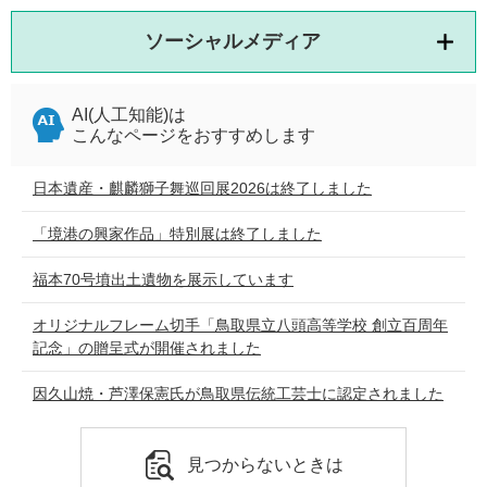
ソーシャルメディア
AI(人工知能)は
こんなページをおすすめします
日本遺産・麒麟獅子舞巡回展2026は終了しました
「境港の興家作品」特別展は終了しました
福本70号墳出土遺物を展示しています
オリジナルフレーム切手「鳥取県立八頭高等学校 創立百周年
記念」の贈呈式が開催されました
因久山焼・芦澤保憲氏が鳥取県伝統工芸士に認定されました
見つからないときは