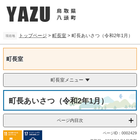
ペ
メ
ー
ニ
ジ
ュ
の
ー
先
を
トップページ
>
町長室
>
町長あいさつ（令和2年1月）
頭
飛
現在地
で
ば
す
し
。
て
町長室
本
文
へ
町長室メニュー
本
町長あいさつ（令和2年1月）
文
ページ内目次
ページID：0002429