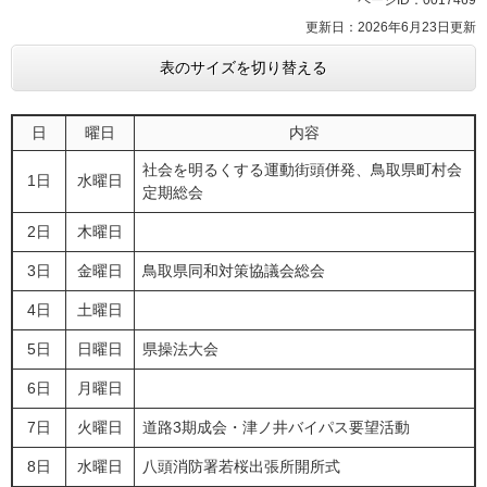
ページID：0017469
更新日：2026年6月23日更新
表のサイズを切り替える
日
曜日
内容
社会を明るくする運動街頭併発、鳥取県町村会
1日
水曜日
定期総会
2日
木曜日
3日
金曜日
鳥取県同和対策協議会総会
4日
土曜日
5日
日曜日
県操法大会
6日
月曜日
7日
火曜日
道路3期成会・津ノ井バイパス要望活動
8日
水曜日
八頭消防署若桜出張所開所式