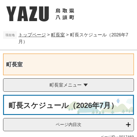
ペ
メ
ー
ニ
ジ
ュ
の
ー
先
を
トップページ
>
町長室
>
町長スケジュール（2026年7
頭
飛
現在地
月）
で
ば
す
し
。
て
本
町長室
文
へ
町長室メニュー
本
町長スケジュール（2026年7月）
文
ページ内目次