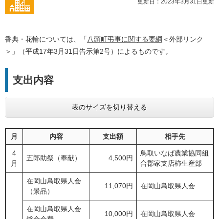
更新日：2023年3月31日更新
香典・花輪については、「
八頭町弔事に関する要綱
＜外部リンク
＞
」（平成17年3月31日告示第2号）によるものです。
支出内容
表のサイズを切り替える
月
内容
支出額
相手先
4
鳥取いなば農業協同組
五郎助祭（奉献）
4,500円
月
合郡家支店柿生産部
在岡山鳥取県人会
11,070円
在岡山鳥取県人会
（景品）
在岡山鳥取県人会
10,000円
在岡山鳥取県人会