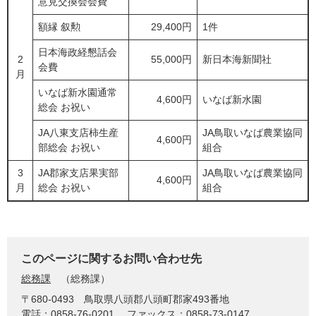
意見交換会会費
額縁 叙勲
29,400円
1件
日本海政経懇話会
2
55,000円
新日本海新聞社
会費
月
いなば新水園通常
4,600円
いなば新水園
総会 お祝い
JA八東支店柿生産
JA鳥取いなば農業協同
4,600円
部総会 お祝い
組合
3
JA郡家支店果実部
JA鳥取いなば農業協同
4,600円
月
総会 お祝い
組合
このページに関するお問い合わせ先
総務課
総務課
〒680-0493
鳥取県八頭郡八頭町郡家493番地
電話：0858-76-0201
ファックス：0858-73-0147