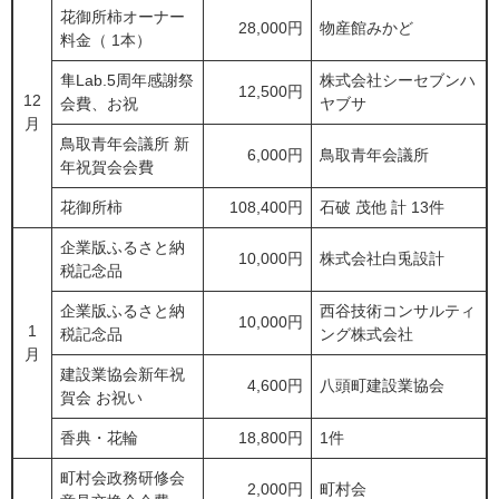
花御所柿オーナー
28,000円
物産館みかど
料金（ 1本）
隼Lab.5周年感謝祭
株式会社シーセブンハ
12,500円
12
会費、お祝
ヤブサ
月
鳥取青年会議所 新
6,000円
鳥取青年会議所
年祝賀会会費
花御所柿
108,400円
石破 茂他 計 13件
企業版ふるさと納
10,000円
株式会社白兎設計
税記念品
企業版ふるさと納
西谷技術コンサルティ
10,000円
1
税記念品
ング株式会社
月
建設業協会新年祝
4,600円
八頭町建設業協会
賀会 お祝い
香典・花輪
18,800円
1件
町村会政務研修会
2,000円
町村会