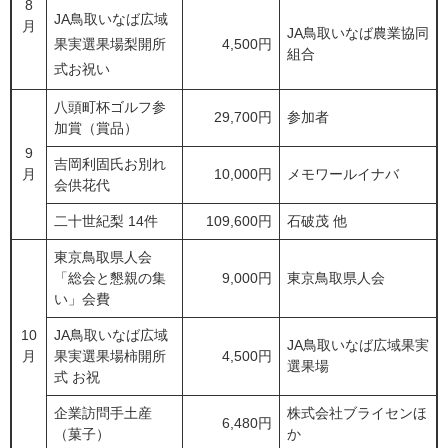
8
JA鳥取いなば広域
月
JA鳥取いなば農業協同
果実選果場梨開所
4,500円
組合
式お祝い
八頭町杯ゴルフ参
29,700円
参加者
加賞（賞品）
9
吉岡利固氏お別れ
月
10,000円
メモワールイナバ
会供花代
二十世紀梨 14件
109,600円
石破茂 他
東京鳥取県人会
「総会と懇親の集
9,000円
東京鳥取県人会
い」会費
10
JA鳥取いなば広域
JA鳥取いなば広域果実
月
果実選果場柿開所
4,500円
選果場
式 お祝
企業訪問手土産
株式会社ブライセンほ
6,480円
（菓子）
か