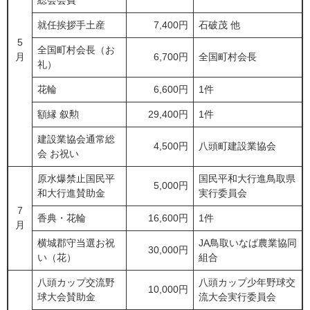
総会会費
就任挨拶手土産
7,400円
石破茂 他
5
全国町村会長（お
月
6,700円
全国町村会長
礼）
花輪
6,600円
1件
額縁 叙勲
29,400円
1件
建設業協会通常総
4,500円
八頭町建設業協会
会 お祝い
原水爆禁止国民平
国民平和大行進鳥取県
5,000円
和大行進賛助金
実行委員会
7
香典・花輪
16,600円
1件
月
横城郡守当選お祝
JA鳥取いなば農業協同
30,000円
い（花）
組合
八頭カップ交流野
八頭カップ少年野球交
10,000円
球大会賛助金
流大会実行委員会