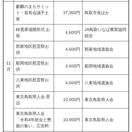
麒麟のまちサミッ
ト・首長会議手土
37,350円
鳥取市長ほか
産
柿選果場開所式 お
JA鳥取いなば農業協同
4,600円
祝
組合
郡家地区慰霊祭お
4,600円
郡家地域遺族会
供
11
船岡地区慰霊祭お
4,600円
船岡地域遺族会
月
供
八東地区慰霊祭お
4,600円
八東地域遺族会
供
東京鳥取県人会 景
10,000円
東京鳥取県人会
品
東京鳥取県人会
「令和4年総会と懇
10,000円
東京鳥取県人会
親の集い」広告料