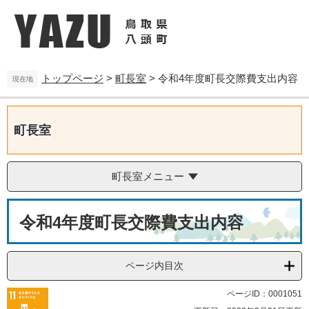
ペ
メ
ー
ニ
ジ
ュ
の
ー
先
を
トップページ
>
町長室
>
令和4年度町長交際費支出内容
頭
飛
現在地
で
ば
す
し
。
て
町長室
本
文
へ
町長室メニュー
本
令和4年度町長交際費支出内容
文
ページ内目次
ページID：0001051