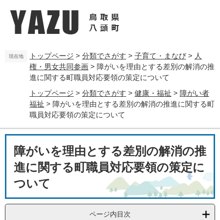
ペ
メ
ー
ニ
ジ
ュ
の
ー
先
を
トップページ
>
分類でさがす
>
子育て・まなび
>
人
頭
飛
現在地
権・男女共同参画
>
障がいを理由とする差別の解消の推
で
ば
す
し
進に関する町職員対応要領の策定について
。
て
トップページ
>
分類でさがす
>
健康・福祉
>
障がい者
本
福祉
>
障がいを理由とする差別の解消の推進に関する町
文
職員対応要領の策定について
へ
本
障がいを理由とする差別の解消の推
文
進に関する町職員対応要領の策定に
ついて
ページ内目次