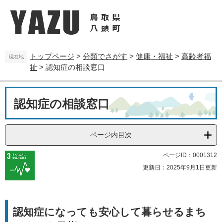
ペ
メ
ー
ニ
ジ
ュ
の
ー
先
を
トップページ
>
分類でさがす
>
健康・福祉
>
高齢者福
頭
飛
現在地
祉
>
認知症の相談窓口
で
ば
す
し
。
て
本
本
認知症の相談窓口
文
文
へ
ページ内目次
ページID：0001312
更新日：2025年9月1日更新
認知症になっても安心して暮らせるまち