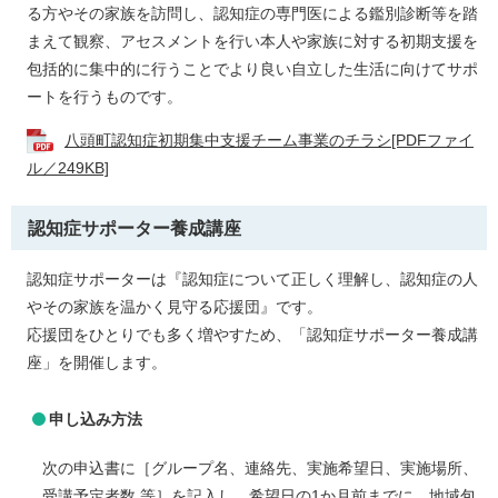
る方やその家族を訪問し、認知症の専門医による鑑別診断等を踏
まえて観察、アセスメントを行い本人や家族に対する初期支援を
包括的に集中的に行うことでより良い自立した生活に向けてサポ
ートを行うものです。
八頭町認知症初期集中支援チーム事業のチラシ[PDFファイ
ル／249KB]
認知症サポーター養成講座
認知症サポーターは『認知症について正しく理解し、認知症の人
やその家族を温かく見守る応援団』です。
応援団をひとりでも多く増やすため、「認知症サポーター養成講
座」を開催します。
申し込み方法
次の申込書に［グループ名、連絡先、実施希望日、実施場所、
受講予定者数 等］を記入し、希望日の1か月前までに、地域包