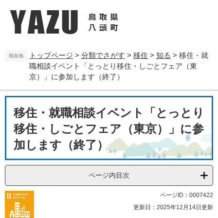
ペ
メ
ー
ニ
ジ
ュ
の
ー
先
を
トップページ
>
分類でさがす
>
移住
>
知る
>
移住・就
頭
飛
現在地
職相談イベント「とっとり移住・しごとフェア（東
で
ば
す
し
京）」に参加します（終了）
。
て
本
本
文
移住・就職相談イベント「とっとり
文
へ
移住・しごとフェア（東京）」に参
加します（終了）
ページ内目次
ページID：0007422
更新日：2025年12月14日更新