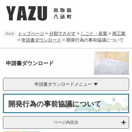
ペ
メ
ー
ニ
ジ
ュ
の
ー
先
を
トップページ
>
分類でさがす
>
しごと・産業
>
商工業
頭
飛
現在地
>
申請書ダウンロード
>
開発行為の事前協議について
で
ば
す
し
。
て
本
申請書ダウンロード
文
へ
申請書ダウンロードメニュー
本
開発行為の事前協議について
文
ページ内目次