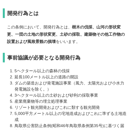
開発行為とは
この条例において、開発行為とは、
樹木の伐採、山河の形状変
更、一団の土地の形状変更、土砂の採取、建築物その他工作物の
設置および風致景観の損壊
をいいます。
事前協議が必要となる開発行為
5ヘクタール以上の森林の伐採
延長100メートル以上の道路の開設
ダムの築造および発電施設事業（風力、太陽光および小水力
発電施設を除く。）
3ヘクタール以上の土砂および砂利の採取事業
産業廃棄物等の埋立処理事業
リゾート観光開発およびこれに類する観光開発
5,000平方メートル以上の宅地造成およびこれに準ずる土地造
成
鳥取県公害防止条例(昭和46年鳥取県条例第35号)に基づく届