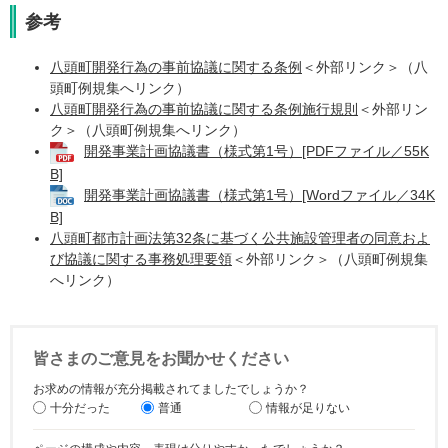
参考
八頭町開発行為の事前協議に関する条例
＜外部リンク＞
（八
頭町例規集へリンク）
八頭町開発行為の事前協議に関する条例施行規則
＜外部リン
ク＞
（八頭町例規集へリンク）
開発事業計画協議書（様式第1号）[PDFファイル／55K
B]
開発事業計画協議書（様式第1号）[Wordファイル／34K
B]
八頭町都市計画法第32条に基づく公共施設管理者の同意およ
び協議に関する事務処理要領
＜外部リンク＞
（八頭町例規集
へリンク）​
皆さまのご意見をお聞かせください
お求めの情報が充分掲載されてましたでしょうか？
十分だった
普通
情報が足りない