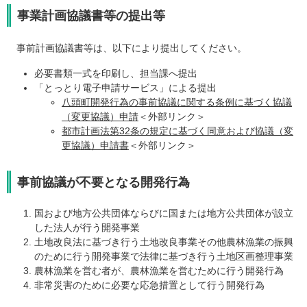
事業計画協議書等の提出等
事前計画協議書等は、以下により提出してください。
必要書類一式を印刷し、担当課へ提出
「とっとり電子申請サービス」による提出
八頭町開発行為の事前協議に関する条例に基づく協議
（変更協議）申請
＜外部リンク＞
都市計画法第32条の規定に基づく同意および協議（変
更協議）申請書
＜外部リンク＞
事前協議が不要となる開発行為
国および地方公共団体ならびに国または地方公共団体が設立
した法人が行う開発事業
土地改良法に基づき行う土地改良事業その他農林漁業の振興
のために行う開発事業で法律に基づき行う土地区画整理事業
農林漁業を営む者が、農林漁業を営むために行う開発行為
非常災害のために必要な応急措置として行う開発行為