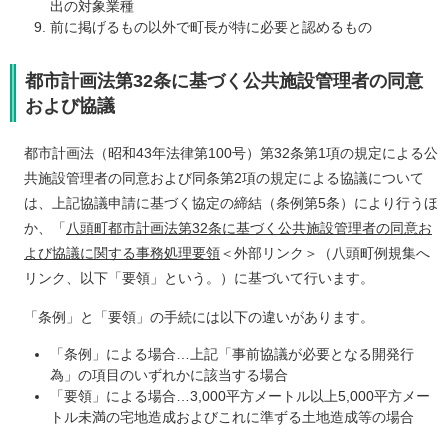
出の対象業種
前に掲げるもの以外で町長が特に必要と認めるもの
都市計画法第32条に基づく公共施設管理者の同意
および協議
都市計画法（昭和43年法律第100号）第32条第1項の規定による公
共施設管理者の同意および同条第2項の規定による協議について
は、上記協議申請に基づく協定の締結（条例第5条）により行うほ
か、「
八頭町都市計画法第32条に基づく公共施設管理者の同意お
よび協議に関する事務処理要領
＜外部リンク＞
​（八頭町例規集へ
リンク、以下「要領」という。）に基づいて行います。
「条例」と「要領」の手続には以下の違いがあります。
「条例」による場合…上記「事前協議が必要となる開発行
為」の項目のいずれかに該当する場合
「要領」による場合…3,000平方メートル以上5,000平方メー
トル未満の宅地造成およびこれに準ずる土地造成等の場合