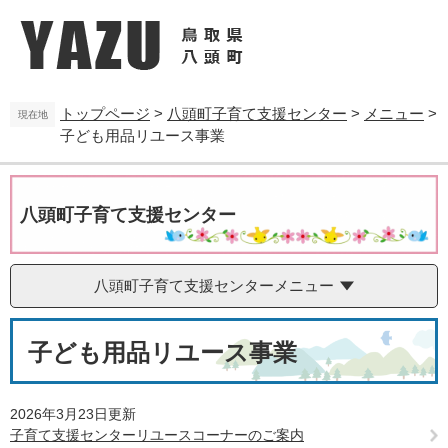
ペ
メ
ー
ニ
ジ
ュ
の
ー
先
を
トップページ
>
八頭町子育て支援センター
>
メニュー
>
頭
飛
現在地
子ども用品リユース事業
で
ば
す
し
。
て
本
八頭町子育て支援センター
文
へ
八頭町子育て支援センターメニュー
本
子ども用品リユース事業
文
2026年3月23日更新
子育て支援センターリユースコーナーのご案内