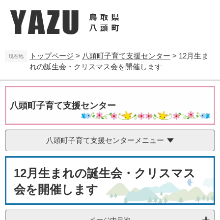
ペ
メ
ー
ニ
ジ
ュ
の
ー
先
を
トップページ
>
八頭町子育て支援センター
>
12月生ま
頭
飛
現在地
れの誕生会・クリスマス会を開催します
で
ば
す
し
。
て
本
八頭町子育て支援センター
文
へ
八頭町子育て支援センターメニュー
本
12月生まれの誕生会・クリスマス
文
会を開催します