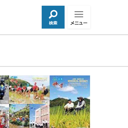
検
メ
索
ニ
ュ
ー