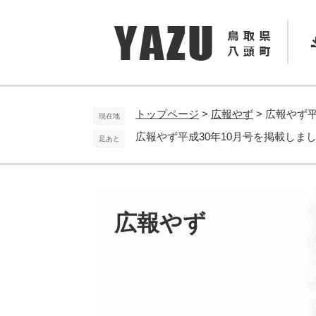
ペ
メ
ー
ニ
ジ
ュ
の
ー
先
を
頭
飛
で
ば
トップページ
>
広報やず
>
広報やず平
現在地
す
し
広報やず平成30年10月号を掲載しま
足あと
。
て
本
文
へ
広報やず