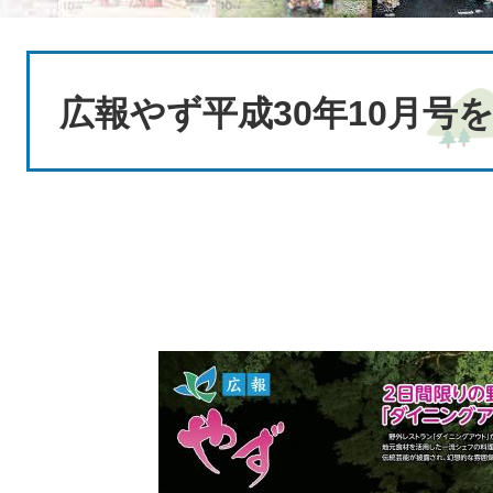
本
文
広報やず平成30年10月号