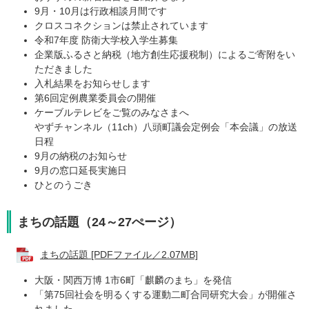
9月・10月は行政相談月間です
クロスコネクションは禁止されています
令和7年度 防衛大学校入学生募集
企業版ふるさと納税（地方創生応援税制）によるご寄附をい
ただきました
入札結果をお知らせします
第6回定例農業委員会の開催
ケーブルテレビをご覧のみなさまへ
やずチャンネル（11ch）八頭町議会定例会「本会議」の放送
日程
9月の納税のお知らせ
9月の窓口延長実施日
ひとのうごき
まちの話題（24～27ぺージ）
まちの話題 [PDFファイル／2.07MB]
大阪・関西万博 1市6町「麒麟のまち」を発信
「第75回社会を明るくする運動二町合同研究大会」が開催さ
れました