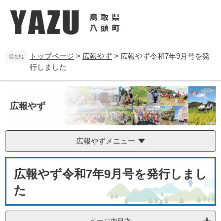
ペ
メ
ー
ニ
ジ
ュ
の
ー
先
を
トップページ
>
広報やず
>
広報やず令和7年9月号を発
頭
飛
現在地
行しました
で
ば
す
し
。
て
本
広報やず
文
へ
広報やずメニュー
本
広報やず令和7年9月号を発行しまし
文
た