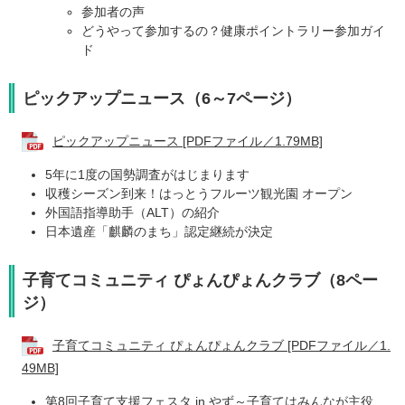
参加者の声
どうやって参加するの？健康ポイントラリー参加ガイ
ド
ピックアップニュース（6～7ページ）
ピックアップニュース [PDFファイル／1.79MB]
5年に1度の国勢調査がはじまります
収穫シーズン到来！はっとうフルーツ観光園 オープン
外国語指導助手（ALT）の紹介
日本遺産「麒麟のまち」認定継続が決定
子育てコミュニティ ぴょんぴょんクラブ（8ペー
ジ）
子育てコミュニティ ぴょんぴょんクラブ [PDFファイル／1.
49MB]
第8回子育て支援フェスタ in やず～子育てはみんなが主役、