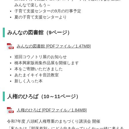
みんなで楽しもう～
子育て支援センターの9月の行事予定
夏の子育て支援センターより
みんなの図書館（9ページ）
みんなの図書館 [PDFファイル／1.47MB]
巡回コウノトリ展のお知らせ
橋本興家版画集作品展を開催します
本をご寄贈いただきました
あたまイキイキ音読教室
新しく入った本
人権のひろば（10～11ページ）
人権のひろば [PDFファイル／1.84MB]
令和7年度 八頭町人権尊重のまちづくり講演会 開催
「私たちは『部落差別』にどう向き合っていくか～一緒に考える