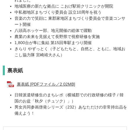
地域医療の新たな拠点に こおげ駅前クリニックが開院
中私都地区まちづくり委員会 設立10周年を祝う
音楽の力で笑顔に 東郡家地区まちづくり委員会で音楽コンサ
ート開催
八頭高ホッケー部、地元開催の総体で躍動
農業の未来を見据えて長野県で視察研修を実施
1,800台が隼に集結 第15回隼駅まつり開催
きらり やずっとく（子どもたちと、自然と、ともに。地域お
こし協力隊 宮崎靖大さん）
裏表紙
裏表紙 [PDFファイル／2.02MB]
日韓派遣研修生のまちレポ​（横城郡での行政研修の様子 / 韓
国のお盆「秋夕（チュソク）」）
男女共同参画啓発シリーズ（232）あなただけの非常持出品を
備えよう！