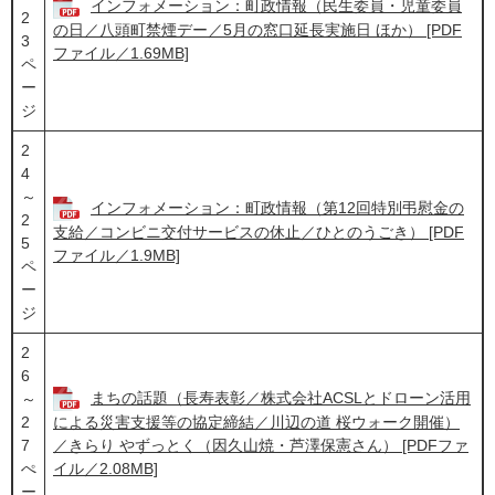
インフォメーション：町政情報（民生委員・児童委員
2
の日／八頭町禁煙デー／5月の窓口延長実施日 ほか） [PDF
3
ファイル／1.69MB]
ペ
ー
ジ
2
4
～
インフォメーション：町政情報（第12回特別弔慰金の
2
支給／コンビニ交付サービスの休止／ひとのうごき） [PDF
5
ファイル／1.9MB]
ペ
ー
ジ
2
6
まちの話題（長寿表彰／株式会社ACSLとドローン活用
～
2
による災害支援等の協定締結／川辺の道 桜ウォーク開催）
7
／きらり やずっとく（因久山焼・芦澤保憲さん） [PDFファ
ぺ
イル／2.08MB]
ー