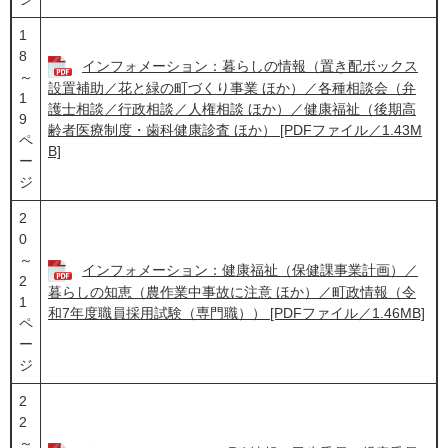
1
8
インフォメーション：暮らしの情報（置き配ボックス
～
設置補助／花と緑の町づくり事業 ほか）／各種相談会（弁
1
護士相談／行政相談／人権相談 ほか）／健康福祉（後期高
9
齢者医療制度・歯科健康診査 ほか） [PDFファイル／1.43M
ペ
B]
ー
ジ
2
0
～
インフォメーション：健康福祉（保健課事業計画）／
2
暮らしの知恵（農作業中事故に注意 ほか）／町政情報（令
1
和7年度職員採用試験（専門職）） [PDFファイル／1.46MB]
ペ
ー
ジ
2
2
～