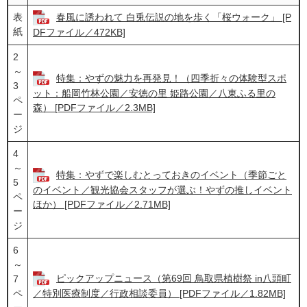
表
春風に誘われて 白兎伝説の地を歩く「桜ウォーク」 [P
紙
DFファイル／472KB]
2
～
特集：やずの魅力を再発見！（四季折々の体験型スポ
3
ット：船岡竹林公園／安徳の里 姫路公園／八東ふる里の
ペ
森） [PDFファイル／2.3MB]
ー
ジ
4
～
特集：やずで楽しむとっておきのイベント（季節ごと
5
のイベント／観光協会スタッフが選ぶ！やずの推しイベント
ペ
ほか） [PDFファイル／2.71MB]
ー
ジ
6
～
ピックアップニュース（第69回 鳥取県植樹祭 in八頭町
7
ペ
／特別医療制度／行政相談委員） [PDFファイル／1.82MB]