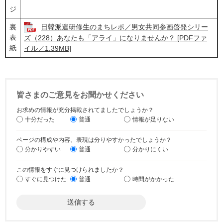
ジ
裏
日韓派遣研修生のまちレポ／男女共同参画啓発シリー
表
ズ（228）あなたも「アライ」になりませんか？ [PDFファ
紙
イル／1.39MB]
皆さまのご意見をお聞かせください
お求めの情報が充分掲載されてましたでしょうか？
十分だった
普通
情報が足りない
ページの構成や内容、表現は分りやすかったでしょうか？
分かりやすい
普通
分かりにくい
この情報をすぐに見つけられましたか？
すぐに見つけた
普通
時間がかかった