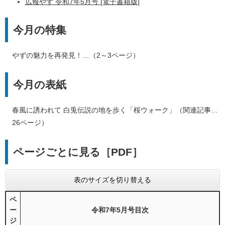
広報やず 令和7年5月号 [電子書籍版]
今月の特集
やずの魅力を再発見！…（2～3ページ）
今月の表紙
春風に誘われて 白兎伝説の地を歩く「桜ウォーク」（関連記事…
26ページ）
ページごとに見る［PDF］
表のサイズを切り替える
ペ
ー
令和7年5月号目次
ジ