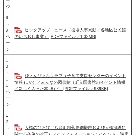
ー
ジ
8
～
ピックアップニュース（役場人事異動／各地区公民館
9
ペ
のいちおし事業） [PDFファイル／1.33MB]
ー
ジ
1
0
～
ぴょんぴょんクラブ（子育て支援センターのイベント
1
情報 ほか）／みんなの図書館（町立図書館のイベント情報
1
／新しく入った本 ほか） [PDFファイル／989KB]
ペ
ー
ジ
1
2
人権のひろば（八頭町部落差別撤廃および人権擁護に
～
1
関する条例の改正）／インフォメーション：イベント・講座