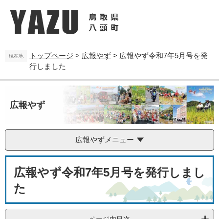
ペ
メ
ー
ニ
ジ
ュ
の
ー
先
を
トップページ
>
広報やず
>
広報やず令和7年5月号を発
頭
飛
現在地
行しました
で
ば
す
し
。
て
本
広報やず
文
へ
広報やずメニュー
本
広報やず令和7年5月号を発行しまし
文
た