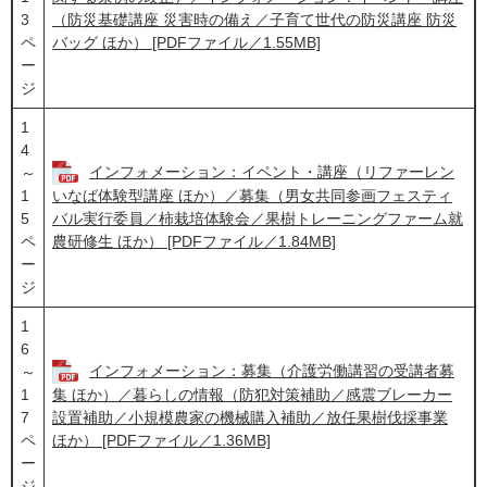
3
（防災基礎講座 災害時の備え／子育て世代の防災講座 防災
ペ
バッグ ほか） [PDFファイル／1.55MB]
ー
ジ
1
4
インフォメーション：イベント・講座（リファーレン
～
1
いなば体験型講座 ほか）／募集（男女共同参画フェスティ
5
バル実行委員／柿栽培体験会／果樹トレーニングファーム就
ペ
農研修生 ほか） [PDFファイル／1.84MB]
ー
ジ
1
6
インフォメーション：募集（介護労働講習の受講者募
～
1
集 ほか）／暮らしの情報（防犯対策補助／感震ブレーカー
7
設置補助／小規模農家の機械購入補助／放任果樹伐採事業
ペ
ほか） [PDFファイル／1.36MB]
ー
ジ