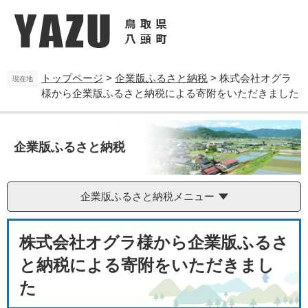
ペ
メ
ー
ニ
ジ
ュ
の
ー
先
を
トップページ
>
企業版ふるさと納税
>
株式会社オグラ
頭
飛
現在地
様から企業版ふるさと納税による寄附をいただきました
で
ば
す
し
。
て
本
企業版ふるさと納税
文
へ
企業版ふるさと納税メニュー
本
株式会社オグラ様から企業版ふるさ
文
と納税による寄附をいただきまし
た