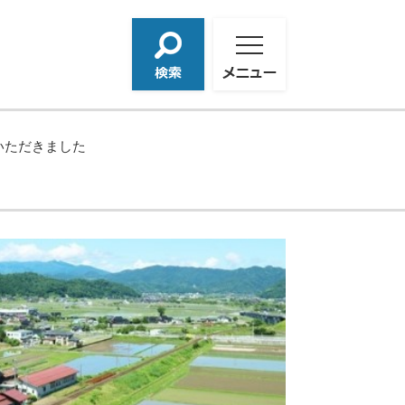
検
メ
索
ニ
ュ
ー
いただきました