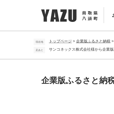
ペ
メ
ー
ニ
ジ
ュ
の
ー
先
を
頭
飛
で
ば
トップページ
>
企業版ふるさと納税
現在地
す
し
サンコネックス株式会社様から企業版
足あと
。
て
本
文
へ
企業版ふるさと納