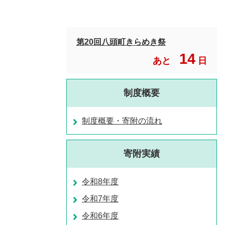
第20回八頭町きらめき祭
14
あと
日
制度概要
制度概要・寄附の流れ
寄附実績
令和8年度
令和7年度
令和6年度