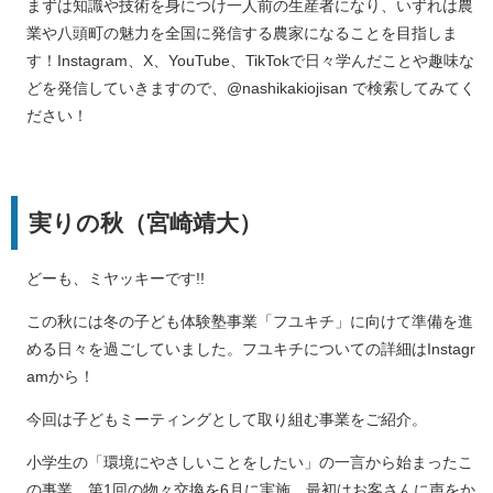
まずは知識や技術を身につけ一人前の生産者になり、いずれは農
業や八頭町の魅力を全国に発信する農家になることを目指しま
す！Instagram、X、YouTube、TikTokで日々学んだことや趣味な
どを発信していきますので、@nashikakiojisan で検索してみてく
ださい！
実りの秋（宮崎靖大）
どーも、ミヤッキーです!!
この秋には冬の子ども体験塾事業「フユキチ」に向けて準備を進
める日々を過ごしていました。フユキチについての詳細はInstagr
amから！
今回は子どもミーティングとして取り組む事業をご紹介。
小学生の「環境にやさしいことをしたい」の一言から始まったこ
の事業。第1回の物々交換を6月に実施。最初はお客さんに声をか