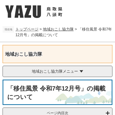
ペ
メ
ー
ニ
ジ
ュ
の
ー
先
を
トップページ
>
地域おこし協力隊
>
「移住風景 令和7年
頭
飛
現在地
12月号」の掲載について
で
ば
す
し
。
て
本
地域おこし協力隊
文
へ
地域おこし協力隊メニュー
本
「移住風景 令和7年12月号」の掲載
文
について
ページ内目次