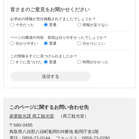
皆さまのご意見をお聞かせください
お求めの情報が充分掲載されてましたでしょうか？
十分だった
普通
情報が足りない
ページの構成や内容、表現は分りやすかったでしょうか？
分かりやすい
普通
分かりにくい
この情報をすぐに見つけられましたか？
すぐに見つけた
普通
時間がかかった
このページに関するお問い合わせ先
産業観光課 商工観光室
商工観光室
〒680-0495
鳥取県八頭郡八頭町船岡539番地 船岡庁舎1階
電話：0858-72-0144
ファックス：0858-73-0290