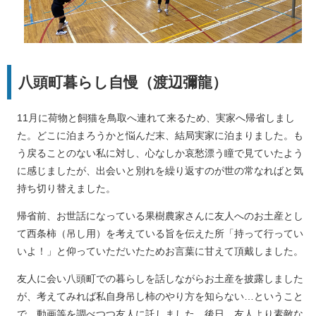
八頭町暮らし自慢（渡辺彌龍）
11月に荷物と飼猫を鳥取へ連れて来るため、実家へ帰省しまし
た。どこに泊まろうかと悩んだ末、結局実家に泊まりました。も
う戻ることのない私に対し、心なしか哀愁漂う瞳で見ていたよう
に感じましたが、出会いと別れを繰り返すのが世の常なればと気
持ち切り替えました。
帰省前、お世話になっている果樹農家さんに友人へのお土産とし
て西条柿（吊し用）を考えている旨を伝えた所「持って行ってい
いよ！」と仰っていただいたためお言葉に甘えて頂戴しました。
友人に会い八頭町での暮らしを話しながらお土産を披露しました
が、考えてみれば私自身吊し柿のやり方を知らない…ということ
で、動画等を調べつつ友人に託しました。後日、友人より素敵な