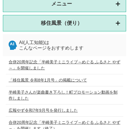
メニュー
移住風景（便り）
AI(人工知能)は
こんなページをおすすめします
合併20周年記念「半崎美子ミニライブ～めぐる ふるさと やず
～」を開催しました
「移住風景 令和8年1月号」の掲載について
半崎美子さんが楽曲書き下ろし！町プロモーション動画を制
作しました
広報やず令和7年9月号を発行しました
合併20周年記念「半崎美子ミニライブ～めぐる ふるさと やず
～」を開催します（終了）