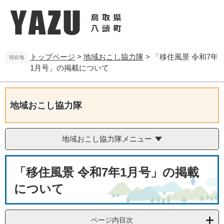
ペ
メ
ー
ニ
ジ
ュ
の
ー
先
を
トップページ
>
地域おこし協力隊
>
「移住風景 令和7年
頭
飛
現在地
1月号」の掲載について
で
ば
す
し
。
て
本
地域おこし協力隊
文
へ
地域おこし協力隊メニュー
本
「移住風景 令和7年1月号」の掲載
文
について
ページ内目次