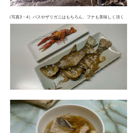
（写真3・4）バスやザリガニはもちろん、フナも美味しく頂く