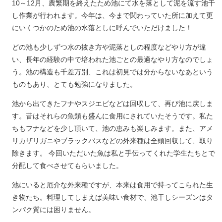
10～12月、農繁期を終えたため池にて水を落として泥を流す池干
し作業が行われます。今年は、今まで関わっていた所に加えて更
にいくつかのため池の水落としに呼んでいただけました！
どの池も少しずつ水の抜き方や泥落としの程度などやり方が違
い、長年の経験の中で培われた池ごとの最適なやり方なのでしょ
う。池の構造も千差万別、これは初見では分からないなあという
ものもあり、とても勉強になりました。
池から出てきたフナやスジエビなどは回収して、再び池に戻しま
す。昔はそれらの魚類も盛んに食用にされていたそうです。私た
ちもフナなどを少し頂いて、池の恵みも楽しみます。また、アメ
リカザリガニやブラックバスなどの外来種は全頭回収して、取り
除きます。 今回いただいた魚は私と手伝ってくれた学生たちとで
分配して食べさせてもらいました。
池にいると厄介な外来種ですが、本来は食用で持ってこられた生
き物たち。料理してしまえば美味い食材で、池干しシーズンはタ
ンパク質には困りません。