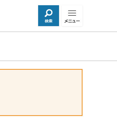
検
メ
索
ニ
ュ
ー