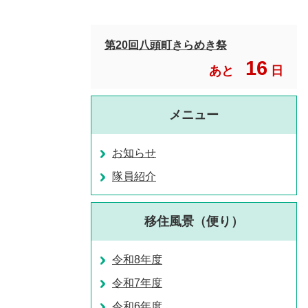
第20回八頭町きらめき祭
16
あと
日
メニュー
お知らせ
隊員紹介
移住風景（便り）
令和8年度
令和7年度
令和6年度