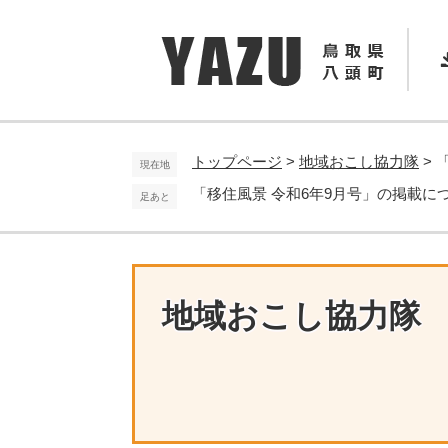
ペ
メ
ー
ニ
ジ
ュ
の
ー
先
を
頭
飛
で
ば
トップページ
>
地域おこし協力隊
>
現在地
す
し
「移住風景 令和6年9月号」の掲載に
足あと
。
て
本
文
へ
地域おこし協力隊