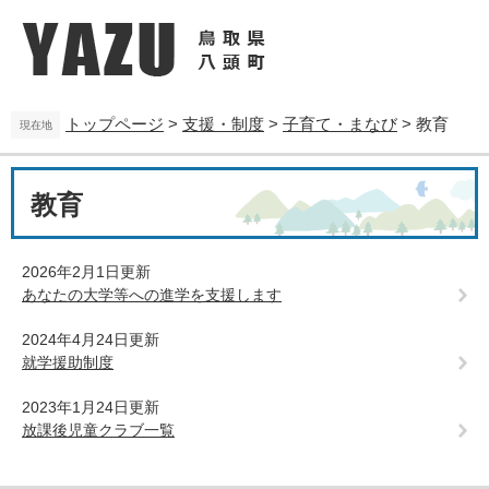
ペ
メ
ー
ニ
ジ
ュ
の
ー
先
を
トップページ
>
支援・制度
>
子育て・まなび
>
教育
頭
飛
現在地
で
ば
す
し
本
。
て
教育
文
本
文
へ
2026年2月1日更新
あなたの大学等への進学を支援します
2024年4月24日更新
就学援助制度
2023年1月24日更新
放課後児童クラブ一覧