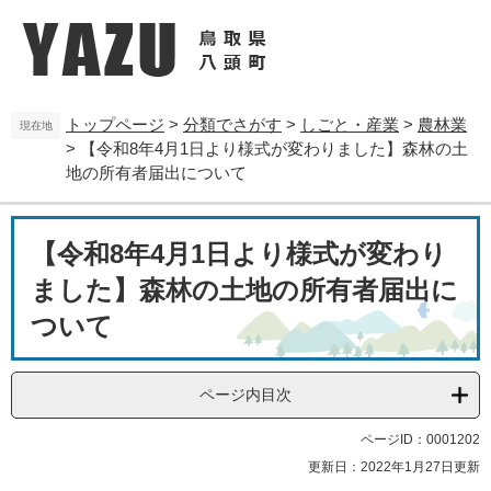
ペ
メ
ー
ニ
ジ
ュ
の
ー
先
を
トップページ
>
分類でさがす
>
しごと・産業
>
農林業
頭
飛
現在地
>
【令和8年4月1日より様式が変わりました】森林の土
で
ば
す
し
地の所有者届出について
。
て
本
本
文
【令和8年4月1日より様式が変わり
文
へ
ました】森林の土地の所有者届出に
ついて
ページ内目次
ページID：0001202
更新日：2022年1月27日更新