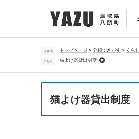
ペ
メ
ー
ニ
ジ
ュ
の
ー
先
を
頭
飛
で
ば
トップページ
>
分類でさがす
>
くら
現在地
す
し
猫よけ器貸出制度
足あと
。
て
本
文
へ
本
文
猫よけ器貸出制度