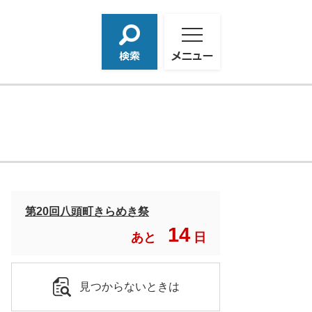
検
メ
索
ニ
ュ
ー
第20回八頭町きらめき祭
14
あと
日
見つからないときは