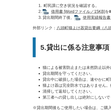
町民課に空き状況を確認する。
借用書 [Wordファイル／15KB]
を
貸出期間終了後、
使用実績報告書 [
外部リンク：
八頭町猫よけ器貸出要綱（八
5.貸出に係る注意事項
猫による被害防止または未然防止以外
貸出期間を守ってください。
貸出中に破損した場合は、速やかに町
猫よけ器は完全防水ではありません。
清掃して返却してください。
第三者への貸し出しは絶対にしないで
※貸出期間後もご使用したい場合は、ご購