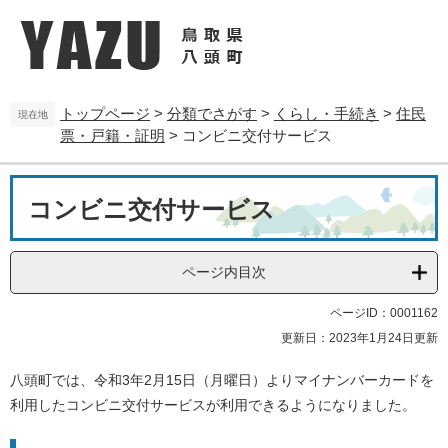
ペ
メ
ー
ニ
ジ
ュ
の
ー
先
を
トップページ
>
分類でさがす
>
くらし・手続き
>
住民
頭
飛
現在地
票・戸籍・証明
>
コンビニ交付サービス
で
ば
す
し
。
て
本
本
コンビニ交付サービス
文
文
へ
ページ内目次
ページID：0001162
更新日：2023年1月24日更新
八頭町では、令和3年2月15日（月曜日）よりマイナンバーカードを
利用したコンビニ交付サービスが利用できるようになりました。