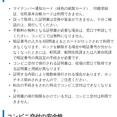
マイナンバー通知カード（緑色の紙製カード）、印鑑登録
証、住民基本台帳カードは利用できません。
誤って取得した証明書は交換や返金ができません。十分ご確
認の上、発行してください。
手数料が無料となる証明書が必要な場合は、窓口で申請して
ください。コンビニでは無料になりません。
暗証番号の入力を3回間違えるとカードがロックされて利用で
きなくなります。ロックを解除する場合や暗証番号が分から
なくなったときには、町民課、船岡住民課または八東住民課
で暗証番号の再設定の手続きが必要です。
コンビニ交付で発行される証明書は、役場の窓口で取得でき
る証明書と用紙が異なります。
証明する内容により複数枚発行される場合があります。ホッ
チキス留めされませんので、ご注意ください。
転出の手続きをされた時点でコンビニ交付はできなくなりま
す。
証明書の発行制限をかけている方は、コンビニ交付は利用で
きません。
コンビニ交付の安全性