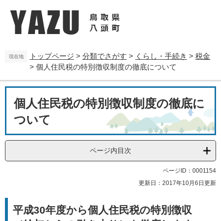
ペ
メ
ー
ニ
ジ
ュ
の
ー
先
を
トップページ
>
分類でさがす
>
くらし・手続き
>
税金
頭
飛
現在地
>
個人住民税の特別徴収制度の徹底について
で
ば
す
し
。
て
本
本
個人住民税の特別徴収制度の徹底に
文
文
ついて
へ
ページ内目次
ページID：0001154
更新日：2017年10月6日更新
平成30年度から個人住民税の特別徴収