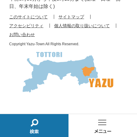
日、年末年始は除く)
このサイトについて
サイトマップ
アクセシビリティ
個人情報の取り扱いについて
お問い合わせ
Copyright Yazu-Town All Rights Reserved.
検
メ
索
ニ
ュ