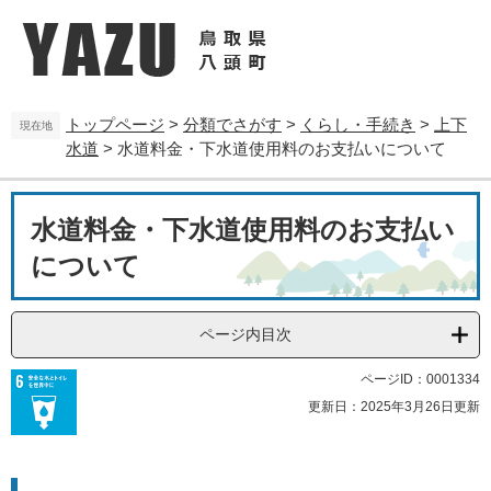
ペ
メ
ー
ニ
ジ
ュ
の
ー
先
を
トップページ
>
分類でさがす
>
くらし・手続き
>
上下
頭
飛
現在地
水道
>
水道料金・下水道使用料のお支払いについて
で
ば
す
し
。
て
本
本
水道料金・下水道使用料のお支払い
文
文
について
へ
ページ内目次
ページID：0001334
更新日：2025年3月26日更新