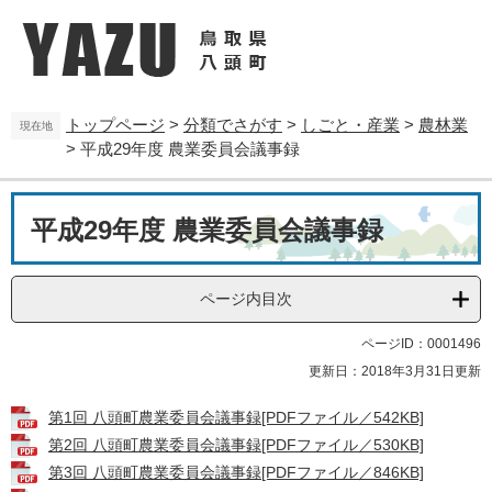
ペ
メ
ー
ニ
ジ
ュ
の
ー
先
を
トップページ
>
分類でさがす
>
しごと・産業
>
農林業
頭
飛
現在地
>
平成29年度 農業委員会議事録
で
ば
す
し
。
て
本
本
平成29年度 農業委員会議事録
文
文
へ
ページ内目次
ページID：0001496
更新日：2018年3月31日更新
第1回 八頭町農業委員会議事録[PDFファイル／542KB]
第2回 八頭町農業委員会議事録[PDFファイル／530KB]
第3回 八頭町農業委員会議事録[PDFファイル／846KB]