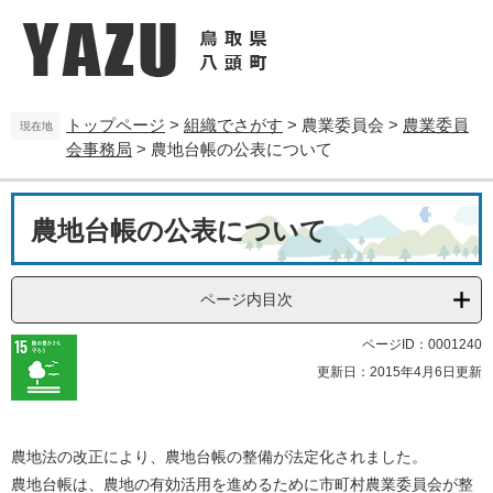
ペ
メ
ー
ニ
ジ
ュ
の
ー
先
を
トップページ
>
組織でさがす
>
農業委員会
>
農業委員
頭
飛
現在地
会事務局
>
農地台帳の公表について
で
ば
す
し
。
て
本
本
農地台帳の公表について
文
文
へ
ページ内目次
ページID：0001240
更新日：2015年4月6日更新
農地法の改正により、農地台帳の整備が法定化されました。
農地台帳は、農地の有効活用を進めるために市町村農業委員会が整