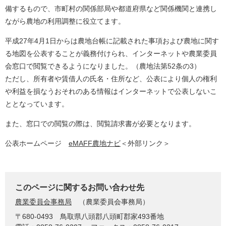
備するもので、市町村の関係部局や都道府県など関係機関と連携し
ながら農地の利用調整に役立てます。
平成27年4月1日からは農地台帳に記載された事項および農地に関す
る地図を公表することが義務付けられ、インターネットや農業委員
会窓口で閲覧できるようになりました。（農地法第52条の3）
ただし、所有者や賃借人の氏名・住所など、公表により個人の権利
や利益を損なうおそれのある情報はインターネットで公表しないこ
ととなっています。
また、窓口での閲覧の際は、閲覧請求書が必要となります。
公表ホームページ
eMAFF農地ナビ
＜外部リンク＞
このページに関するお問い合わせ先
農業委員会事務局
農業委員会事務局
〒680-0493
鳥取県八頭郡八頭町郡家493番地