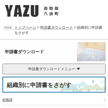
ペ
メ
ー
ニ
ジ
ュ
の
ー
先
を
トップページ
>
申請書ダウンロード
>
組織別に申請書
頭
飛
現在地
をさがす
で
ば
す
し
。
て
本
申請書ダウンロード
文
へ
申請書ダウンロードメニュー
本
組織別に申請書をさがす
文
総務課