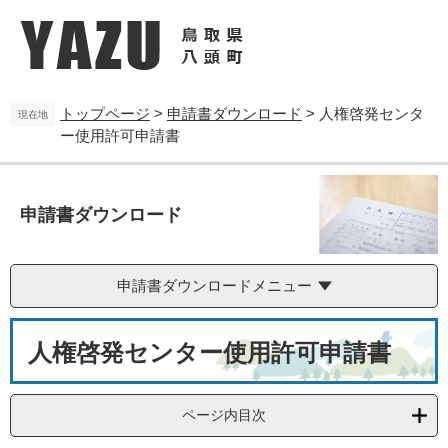
ペ
メ
ー
ニ
ジ
ュ
の
ー
先
を
トップページ
>
申請書ダウンロード
>
人権啓発センタ
頭
飛
現在地
ー使用許可申請書
で
ば
す
し
。
て
本
申請書ダウンロード
文
へ
申請書ダウンロードメニュー
本
人権啓発センター使用許可申請書
文
ページ内目次