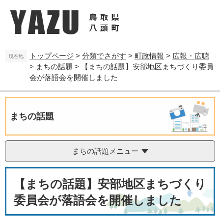
ペ
メ
ー
ニ
ジ
ュ
の
ー
先
を
トップページ
>
分類でさがす
>
町政情報
>
広報・広聴
頭
飛
現在地
>
まちの話題
>
【まちの話題】安部地区まちづくり委員
で
ば
す
し
会が落語会を開催しました
。
て
本
文
まちの話題
へ
まちの話題メニュー
本
【まちの話題】安部地区まちづくり
文
委員会が落語会を開催しました