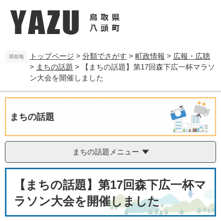
ペ
メ
ー
ニ
ジ
ュ
の
ー
先
を
トップページ
>
分類でさがす
>
町政情報
>
広報・広聴
頭
飛
現在地
>
まちの話題
>
【まちの話題】第17回森下広一杯マラソ
で
ば
す
し
ン大会を開催しました
。
て
本
文
まちの話題
へ
まちの話題メニュー
本
【まちの話題】第17回森下広一杯マ
文
ラソン大会を開催しました