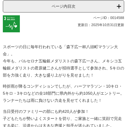
ページ内目次
ページID：0014588
更新日：2025年10月31日更新
スポーツの日に毎年行われている「森下広一杯八頭町マラソン大
会」。
今年も、バルセロナ五輪銀メダリストの森下広一さん、メキシコ五
輪銀メダリストの君原健二さんが招待選手として参加され、5キロの
部を力強く走り、大きな盛り上がりを見せました！
時折雨が降るコンディションでしたが、ハーフマラソン・10キロ・
5キロ・3キロなどの全18部門に県内外から約1050人がエントリー。
ランナーたちは雨に負けない力走を見せてくれました！
当日受付のファミリーの部にも約420人が参加！
子どもたちが勢いよくスタートを切り、ご家族と一緒に笑顔で完走
する姿に、沿道からは大きな声援と拍手が送られていました。