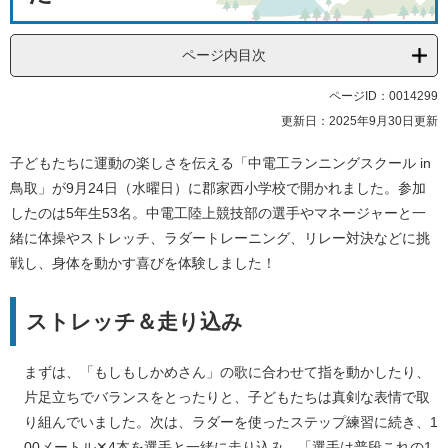
ページ内目次
ページID：0014299
更新日：2025年9月30日更新
子どもたちに運動の楽しさを伝える「中電工ランニングスクール in
鳥取」が9月24日（水曜日）に郡家西小学校で開かれました。参加
したのは5年生53名。中電工陸上競技部の選手やマネージャーと一
緒に体操やストレッチ、ラダートレーニング、リレー対決などに挑
戦し、身体を動かす喜びを体験しました！
ストレッチ＆走り込み
まずは、「もしもしかめさん」の歌に合わせて指を動かしたり、
片足立ちでバランスをとったりと、子どもたちは真剣な表情で取
り組んでいました。次は、ラダーを使ったステップ練習に続き、1
00メートル✕4本を選手と一緒に走り込み。「選手は普段これの1