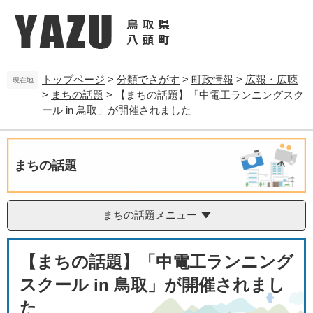
ペ
メ
ー
ニ
ジ
ュ
の
ー
先
を
トップページ
>
分類でさがす
>
町政情報
>
広報・広聴
頭
飛
現在地
>
まちの話題
>
【まちの話題】「中電工ランニングスク
で
ば
す
し
ール in 鳥取」が開催されました
。
て
本
文
まちの話題
へ
まちの話題メニュー
本
【まちの話題】「中電工ランニング
文
スクール in 鳥取」が開催されまし
た