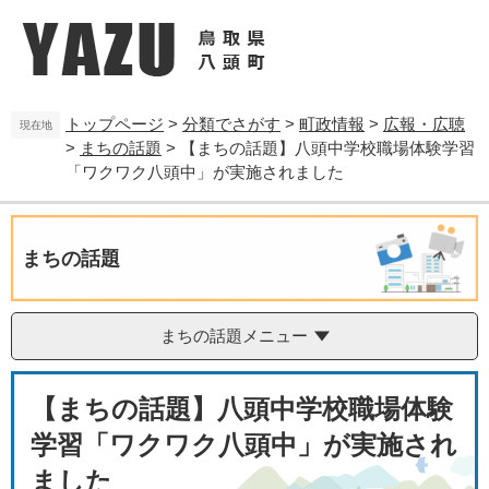
ペ
メ
ー
ニ
ジ
ュ
の
ー
先
を
トップページ
>
分類でさがす
>
町政情報
>
広報・広聴
頭
飛
現在地
>
まちの話題
>
【まちの話題】八頭中学校職場体験学習
で
ば
す
し
「ワクワク八頭中」が実施されました
。
て
本
文
まちの話題
へ
まちの話題メニュー
本
【まちの話題】八頭中学校職場体験
文
学習「ワクワク八頭中」が実施され
ました