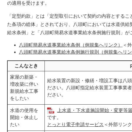
の適用を受けます。
「定型約款」とは「定型取引において契約の内容とするこ
た条項の総体」とされており、八頭町においては水道供給
給水条例」と「八頭町簡易水道事業給水条例施行規則」が
八頭町簡易水道事業給水条例（例規集へリンク）
＜外
八頭町簡易水道事業給水条例施行規則（例規集へリン
こんなとき
家屋の新築・
給水装置の新設・修繕・増設工事は八頭
増改築に伴い
ださい。八頭町指定給水装置工事事業者
新規給水工事
ださい。
をしたい
水道の使用を
上水道・下水道施設開始・変更等届出書
開始・休止し
です。
たい
とっとり電子申請サービス
＜外部リンク