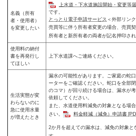
上水道・下水道施設開始・変更等届出書
です。
名義（所有
とっとり電子申請サービス
＜外部リンク
者・使用者）
売買等に伴う所有者変更の場合、売買契
を変更したい
所有者と新所有者の両者が記名押印され
使用料の納付
書を再発行し
上下水道課へご連絡ください。
てほしい
漏水の可能性があります。ご家庭の蛇口
ーターをご確認ください。蛇口を全部閉
のコマ）が回り続ける場合は、漏水が考
生活実態が変
依頼してください。
わらないのに
また、水道使用料減免の対象となる場合
急に使用水量
さい。
料金軽減（減免）申請書 [PD
が増えたとき
2か月を超えての漏水は、減免の対象と
す。