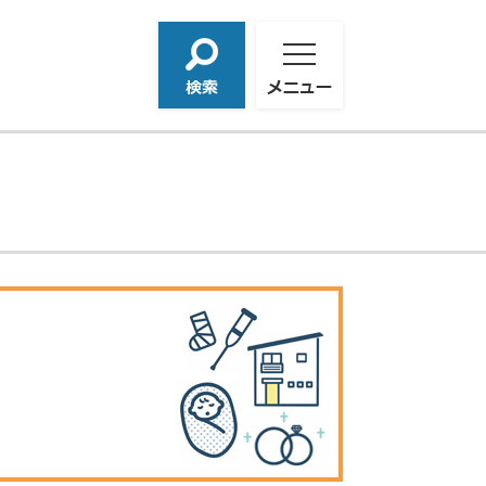
検
メ
索
ニ
ュ
ー