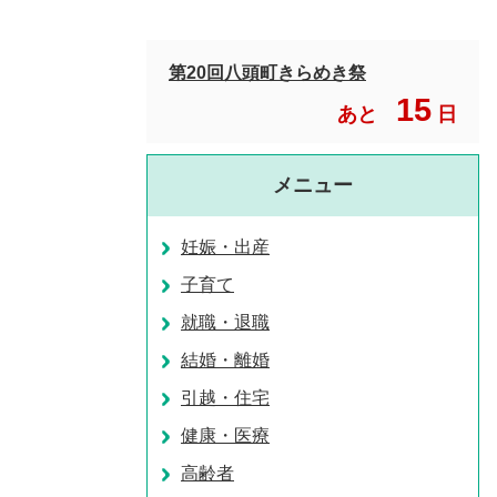
第20回八頭町きらめき祭
15
あと
日
メニュー
妊娠・出産
子育て
就職・退職
結婚・離婚
引越・住宅
健康・医療
高齢者