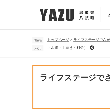
ペ
メ
ー
ニ
ジ
ュ
の
ー
先
を
頭
飛
で
ば
トップページ
>
ライフステージでさ
現在地
す
し
上水道（手続き・料金）
足あと
。
て
本
文
へ
ライフステージで