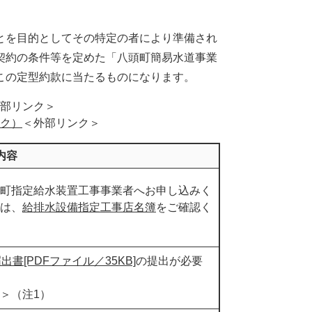
とを目的としてその特定の者により準備され
契約の条件等を定めた「八頭町簡易水道事業
この定型約款に当たるものになります。
部リンク＞
ク）
＜外部リンク＞
内容
町指定給水装置工事事業者へお申し込みく
は、
給排水設備指定工事店名簿
をご確認く
[PDFファイル／35KB]
の提出が必要
＞
（注1）