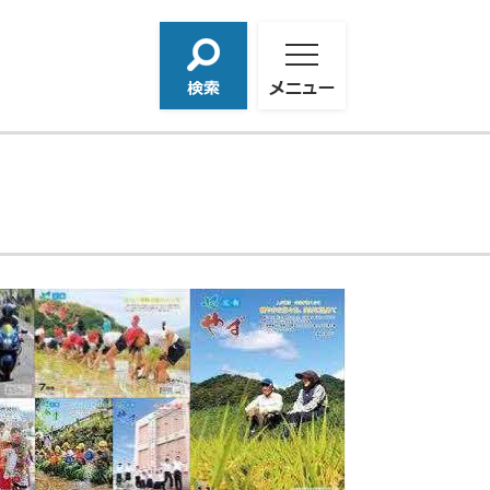
検
メ
索
ニ
ュ
ー