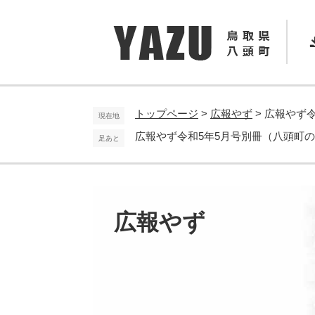
ペ
メ
ー
ニ
ジ
ュ
の
ー
先
を
頭
飛
で
ば
トップページ
>
広報やず
>
広報やず
現在地
す
し
広報やず令和5年5月号別冊（八頭町
足あと
。
て
本
文
へ
広報やず