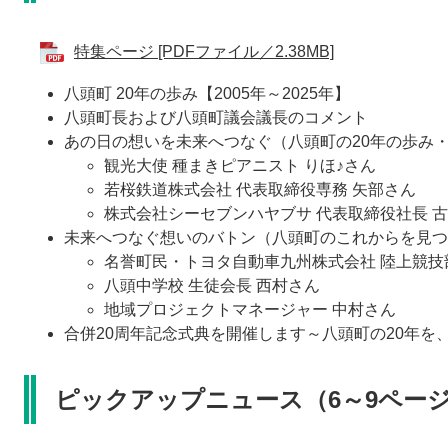
特集ページ [PDFファイル／2.38MB]
八頭町 20年の歩み【2005年～2025年】
八頭町長および八頭町議会議長のコメント
あの日の想いを未来へつなぐ（八頭町の20年の歩み
観光大使 種まきピアニスト りほ♪さん
若桜鉄道株式会社 代表取締役専務 矢部さん
株式会社シーセブンハヤブサ 代表取締役社長 
未来へつなぐ想いのバトン（八頭町のこれからを見つ
名誉町民・トヨタ自動車九州株式会社 陸上競技
八頭中学校 生徒会長 西村さん
地域プロジェクトマネージャー 中村さん
合併20周年記念式典を開催します～八頭町の20年を
ピックアップニュース（6～9ペー