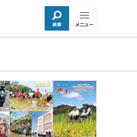
検
メ
索
ニ
ュ
ー