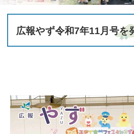
本
文
広報やず令和7年11月号を