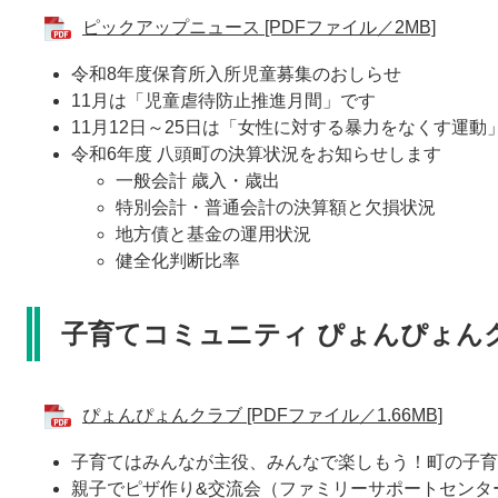
ピックアップニュース [PDFファイル／2MB]
令和8年度保育所入所児童募集のおしらせ
11月は「児童虐待防止推進月間」です
11月12日～25日は「女性に対する暴力をなくす運動
令和6年度 八頭町の決算状況をお知らせします
一般会計 歳入・歳出
特別会計・普通会計の決算額と欠損状況
地方債と基金の運用状況
健全化判断比率
子育てコミュニティ ぴょんぴょん
ぴょんぴょんクラブ [PDFファイル／1.66MB]
子育てはみんなが主役、みんなで楽しもう！町の子育
親子でピザ作り&交流会（ファミリーサポートセンタ