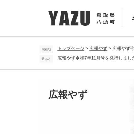
ペ
メ
ー
ニ
ジ
ュ
の
ー
先
を
頭
飛
で
ば
トップページ
>
広報やず
>
広報やず令
現在地
す
し
広報やず令和7年11月号を発行しまし
足あと
。
て
本
文
へ
広報やず